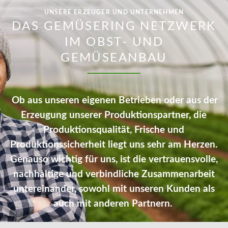
UNSERE ERZEUGER UND UNTERNEHMEN
DAS GEMÜSERING NETZWERK
IM OBST- UND
GEMÜSEANBAU
Ob aus unseren eigenen Betrieben oder aus der
Erzeugung unserer Produktionspartner, die
Produktionsqualität, Frische und
Produktionssicherheit liegt uns sehr am Herzen.
Genauso wichtig für uns, ist die vertrauensvolle,
nachhaltige und verbindliche Zusammenarbeit
untereinander, sowohl mit unseren Kunden als
auch mit anderen Partnern.