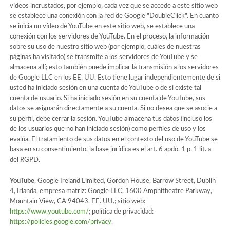
vídeos incrustados, por ejemplo, cada vez que se accede a este sitio web
se establece una conexión con la red de Google "DoubleClick". En cuanto
se inicia un vídeo de YouTube en este sitio web, se establece una
conexión con los servidores de YouTube. En el proceso, la información
sobre su uso de nuestro sitio web (por ejemplo, cuáles de nuestras
páginas ha visitado) se transmite a los servidores de YouTube y se
almacena allí; esto también puede implicar la transmisión a los servidores
de Google LLC en los EE. UU. Esto tiene lugar independientemente de si
usted ha iniciado sesión en una cuenta de YouTube o de si existe tal
cuenta de usuario. Si ha iniciado sesión en su cuenta de YouTube, sus
datos se asignarán directamente a su cuenta. Si no desea que se asocie a
su perfil, debe cerrar la sesión. YouTube almacena tus datos (incluso los
de los usuarios que no han iniciado sesión) como perfiles de uso y los
evalúa. El tratamiento de sus datos en el contexto del uso de YouTube se
basa en su consentimiento, la base jurídica es el art. 6 apdo. 1 p. 1 lit. a
del RGPD.
YouTube
, Google Ireland Limited, Gordon House, Barrow Street, Dublín
4, Irlanda, empresa matriz: Google LLC, 1600 Amphitheatre Parkway,
Mountain View, CA 94043, EE. UU.; sitio web:
https://www.youtube.com/
; política de privacidad:
https://policies.google.com/privacy
.