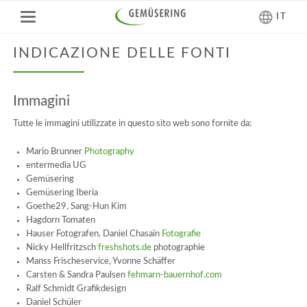
IT
INDICAZIONE DELLE FONTI
Immagini
Tutte le immagini utilizzate in questo sito web sono fornite da:
Mario Brunner
Photography
entermedia UG
Gemüsering
Gemüsering Iberia
Goethe29, Sang-Hun Kim
Hagdorn Tomaten
Hauser Fotografen, Daniel Chasain
Fotografie
Nicky Hellfritzsch
freshshots.de
photographie
Manss Frischeservice, Yvonne Schäffer
Carsten & Sandra Paulsen
fehmarn-bauernhof.com
Ralf Schmidt Grafikdesign
Daniel Schüler